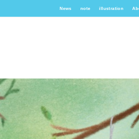
News
note
illustration
Ab
8