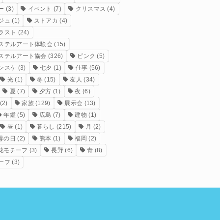
ー
(3)
イベント
(7)
クリスマス
(4)
ジュ
(1)
ストアカ
(4)
ラスト
(24)
ステルアート体験会
(15)
ステルアート協会
(326)
ピンク
(5)
ンスケ
(3)
七夕
(1)
仕事
(56)
光
(1)
冬
(15)
友人
(34)
夏
(7)
夕方
(1)
夜
(6)
(2)
家族
(129)
展示会
(13)
年鑑
(5)
広島
(7)
建物
(1)
昼
(1)
暮らし
(215)
月
(2)
母の日
(2)
熊本
(1)
福岡
(2)
花モチーフ
(3)
長野
(6)
青
(8)
ーフ
(3)