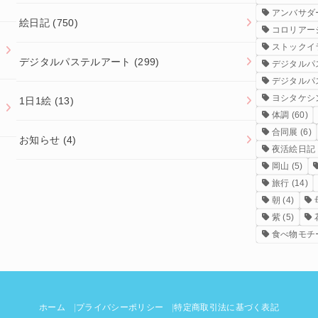
アンバサダ
絵日記
(750)
コロリアー
ストックイ
デジタルパステルアート
(299)
デジタルパ
デジタルパ
ヨシタケシ
1日1絵
(13)
体調
(60)
合同展
(6)
お知らせ
(4)
夜活絵日記
岡山
(5)
旅行
(14)
朝
(4)
紫
(5)
食べ物モチ
ホーム
プライバシーポリシー
特定商取引法に基づく表記