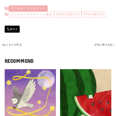
デジタルパステルアート
デジタルパステルアート協会
DPA合同展2025
DPA年鑑2025
ぬくもりが灯る
夕日に溶ける丘
RECOMMEND