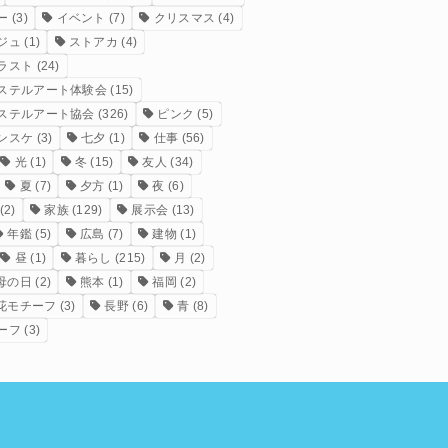
ー
(3)
イベント
(7)
クリスマス
(4)
ジュ
(1)
ストアカ
(4)
ラスト
(24)
ステルアート体験会
(15)
ステルアート協会
(326)
ピンク
(5)
ンスケ
(3)
七夕
(1)
仕事
(56)
光
(1)
冬
(15)
友人
(34)
夏
(7)
夕方
(1)
夜
(6)
(2)
家族
(129)
展示会
(13)
年鑑
(5)
広島
(7)
建物
(1)
昼
(1)
暮らし
(215)
月
(2)
母の日
(2)
熊本
(1)
福岡
(2)
花モチーフ
(3)
長野
(6)
青
(8)
ーフ
(3)