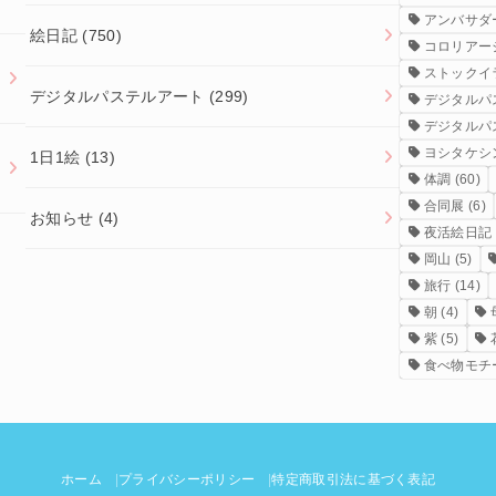
アンバサダ
絵日記
(750)
コロリアー
ストックイ
デジタルパステルアート
(299)
デジタルパ
デジタルパ
ヨシタケシ
1日1絵
(13)
体調
(60)
合同展
(6)
お知らせ
(4)
夜活絵日記
岡山
(5)
旅行
(14)
朝
(4)
紫
(5)
食べ物モチ
ホーム
プライバシーポリシー
特定商取引法に基づく表記