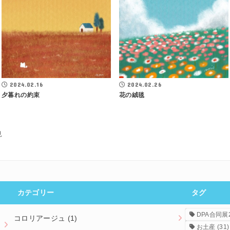
2024.02.16
2024.02.26
夕暮れの約束
花の絨毯
見
カテゴリー
タグ
DPA合同展2
コロリアージュ
(1)
お土産
(31)