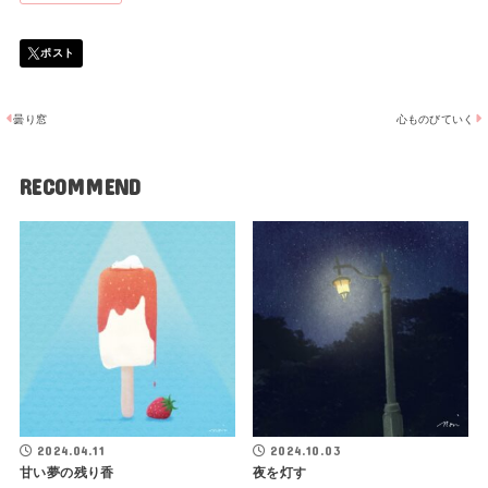
曇り窓
心ものびていく
RECOMMEND
2024.04.11
2024.10.03
甘い夢の残り香
夜を灯す