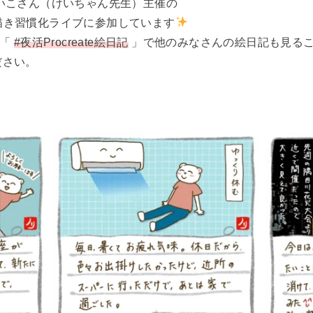
いこさん（けいちゃん先生）主催の
m のお絵描き習慣化ライブに参加しています
グ「
#夜活Procreate絵日記
」で他のみなさんの絵日記も見る
ださい。