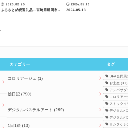
2025.02.25
2024.05.13
ふるさと納税返礼品～宮崎県延岡市～
2024-05-13
ド
カテゴリー
タグ
DPA合同展2
コロリアージュ
(1)
お土産
(31)
アンバサダ
絵日記
(750)
コロリアー
ストックイ
デジタルパステルアート
(299)
デジタルパ
デジタルパ
ヨシタケシ
1日1絵
(13)