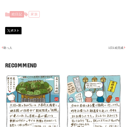
絵日記
家族
助っ人
1日1絵完成
RECOMMEND