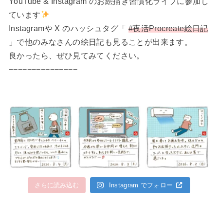
YouTube & Instagram のお絵描き習慣化ライブに参加し
ています
Instagramや X のハッシュタグ「
#夜活Procreate絵日記
」で他のみなさんの絵日記も見ることが出来ます。
良かったら、ぜひ見てみてください。
−−−−−−−−−−−−−−−
さらに読み込む
Instagram でフォロー