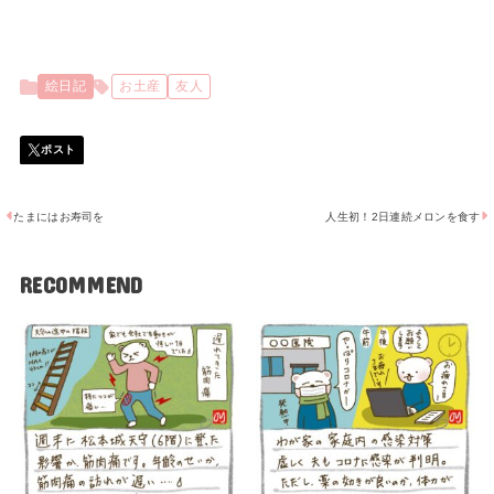
絵日記
お土産
友人
たまにはお寿司を
人生初！2日連続メロンを食す
RECOMMEND