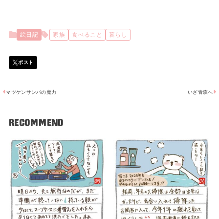
絵日記
家族
食べること
暮らし
マツケンサンバの魔力
いざ青森へ
RECOMMEND