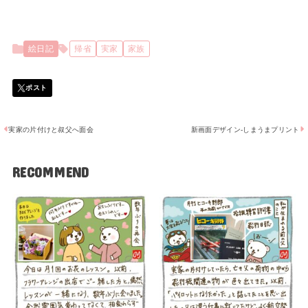
絵日記
帰省
実家
家族
実家の片付けと叔父へ面会
新画面デザイン-しまうまプリント
RECOMMEND