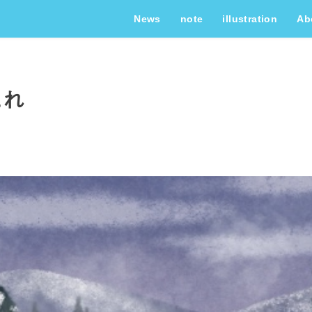
News
note
illustration
Ab
これ