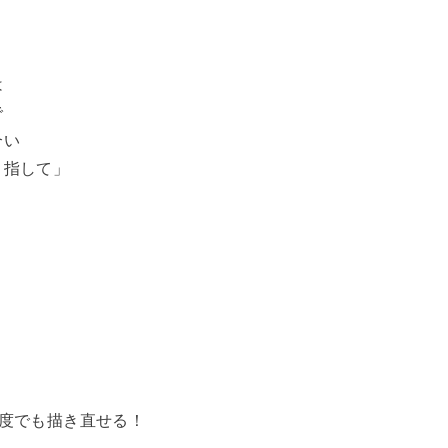
は
で
合い
目指して」
度でも描き直せる！