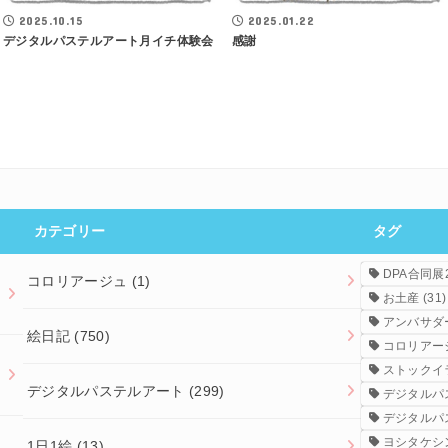
2025.10.15
2025.01.22
デジタルパステルアート月イチ体験会
感謝
カテゴリー
タグ
DPA合同展2
コロリアージュ
(1)
お土産
(31)
アンバサダ
絵日記
(750)
コロリアー
ストックイ
デジタルパステルアート
(299)
デジタルパ
デジタルパ
ヨシタケシ
1日1絵
(13)