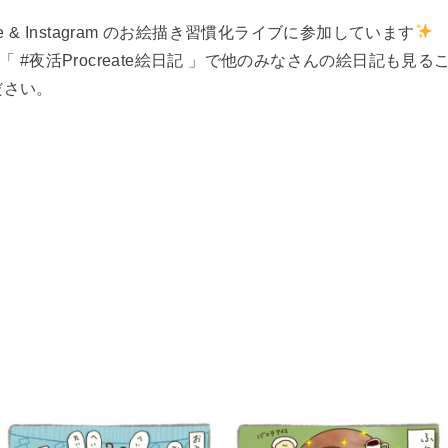
 & Instagram のお絵描き習慣化ライブに参加しています
ュタグ「 #夜活Procreate絵日記 」で他のみなさんの絵日記も
ださい。